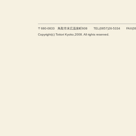
〒680-0833 鳥取市末広温泉町608 TEL(0857)26-5334 FAX(085
Copyright(c) Tottori Kyoko,2008. All rights reserved.