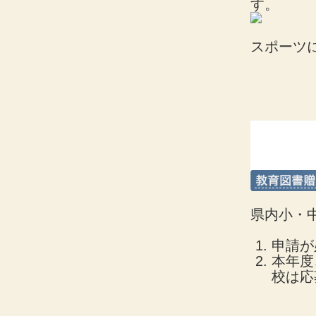
す。
スポーツ
県内小・
申請が
本年度
校は応