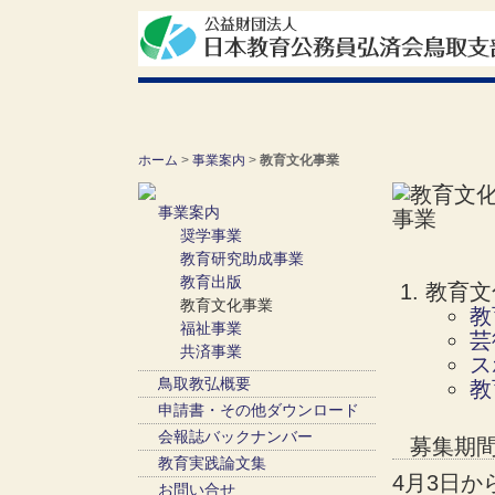
ホーム
>
事業案内
>
教育文化事業
事業案内
奨学事業
教育研究助成事業
教育出版
教育文
教育文化事業
教
福祉事業
芸
共済事業
ス
鳥取教弘概要
教
申請書・その他ダウンロード
会報誌バックナンバー
募集期
教育実践論文集
4月3日か
お問い合せ