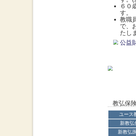
６０
す。
教職
で、
たし
公益
教弘保
ユース
新教弘
新教弘医