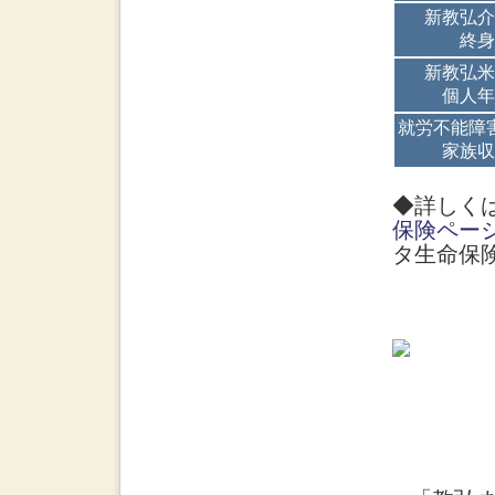
新教弘介
終身
新教弘米
個人年
就労不能障
家族収
◆詳しく
保険ペー
タ生命保