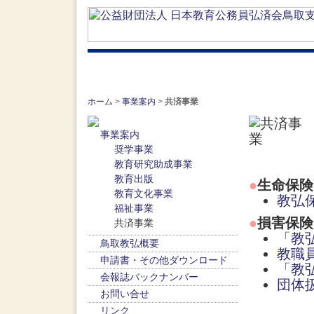
ホーム
>
事業案内
>
共済事業
事業案内
奨学事業
教育研究助成事業
教育出版
●
生命保険
教育文化事業
教弘
福祉事業
●
損害保険
共済事業
「教
鳥取教弘概要
教職
申請書・その他ダウンロード
「教
会報誌バックナンバー
団体
お問い合せ
リンク