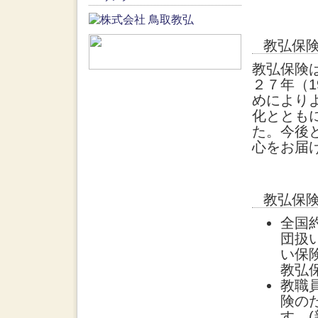
教弘保
教弘保険
２７年（
めにより
化ととも
た。今後
心をお届
教弘保
全国
団扱
い保
教弘保
教職
険の
す。