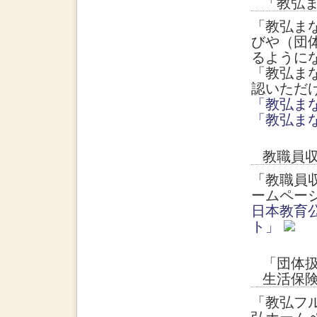
「教弘
「教弘ま
びや（団
るように
「教弘ま
認いただ
「教弘ま
「教弘ま
教職員
「教職員
ームペー
日本教育
ト」
「団体
生活保
「教弘フ